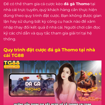
Để có thể tham gia cá cược kèo
đá gà Thomo
tại
nhà cái trực tuyến, quý khách hàng cần thực hiện
đúng theo quy trình đặt cược. Bạn không được gian
lận hay sử dụng bất kỳ công cụ hack nào để xâm
nhập thay đổi kết quả ở nhà cái. Người chơi cần đọc
kỹ các chỉ dẫn và quy tắc tham gia giải trí tại hệ
thống.
Quy trình đặt cược đá gà Thomo tại nhà
cái TG88