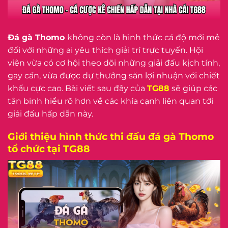
Đá gà Thomo
không còn là hình thức cá độ mới mẻ
đối với những ai yêu thích giải trí trực tuyến. Hội
viên vừa có cơ hội theo dõi những giải đấu kịch tính,
gay cấn, vừa được dự thưởng săn lợi nhuận với chiết
khấu cực cao. Bài viết sau đây của
TG88
sẽ giúp các
tân binh hiểu rõ hơn về các khía cạnh liên quan tới
giải đấu hấp dẫn này.
Giới thiệu hình thức thi đấu đá gà Thomo
tổ chức tại TG88