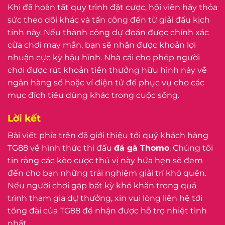
Khi đã hoàn tất quy trình đặt cược, hội viên hãy thỏa
sức theo dõi khác và tấn công đến từ giải đấu kịch
tính này. Nếu thành công dự đoán được chính xác
cửa chơi may mắn, bạn sẽ nhận được khoản lợi
nhuận cực kỳ hậu hĩnh. Nhà cái cho phép người
chơi được rút khoản tiền thưởng hữu hình này về
ngân hàng số hoặc ví điện tử để phục vụ cho các
mục đích tiêu dùng khác trong cuộc sống.
Lời kết
Bài viết phía trên đã giới thiệu tới quý khách hàng
TG88 về hình thức thi đấu
đá gà Thomo
. Chúng tôi
tin rằng các kèo cược thú vị này hứa hẹn sẽ đem
đến cho bạn những trải nghiệm giải trí khó quên.
Nếu người chơi gặp bất kỳ khó khăn trong quá
trình tham gia dự thưởng, xin vui lòng liên hệ tới
tổng đài của TG88 để nhận được hỗ trợ nhiệt tình
nhất.