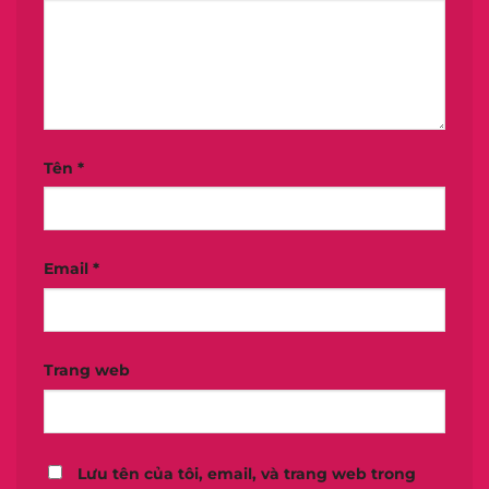
Tên
*
Email
*
Trang web
Lưu tên của tôi, email, và trang web trong