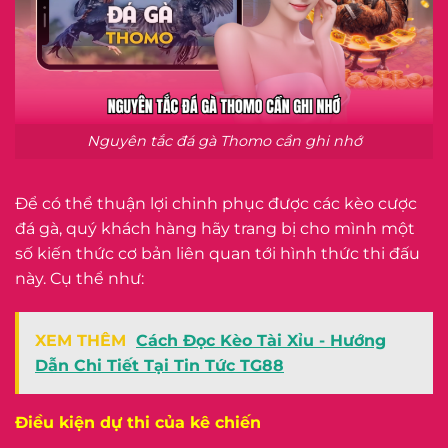
Nguyên tắc đá gà Thomo cần ghi nhớ
Để có thể thuận lợi chinh phục được các kèo cược
đá gà, quý khách hàng hãy trang bị cho mình một
số kiến thức cơ bản liên quan tới hình thức thi đấu
này. Cụ thể như:
XEM THÊM
Cách Đọc Kèo Tài Xỉu - Hướng
Dẫn Chi Tiết Tại Tin Tức TG88
Điều kiện dự thi của kê chiến