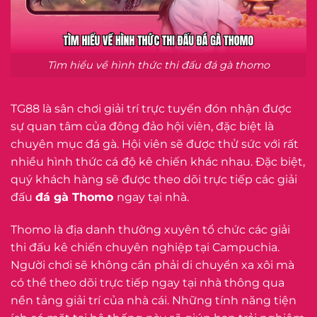
Tìm hiểu về hình thức thi đấu đá gà thomo
TG88 là sân chơi giải trí trực tuyến đón nhận được
sự quan tâm của đông đảo hội viên, đặc biệt là
chuyên mục đá gà. Hội viên sẽ được thử sức với rất
nhiều hình thức cá độ kê chiến khác nhau. Đặc biệt,
quý khách hàng sẽ được theo dõi trực tiếp các giải
đấu
đá gà Thomo
ngay tại nhà.
Thomo là địa danh thường xuyên tổ chức các giải
thi đấu kê chiến chuyên nghiệp tại Campuchia.
Người chơi sẽ không cần phải di chuyển xa xôi mà
có thể theo dõi trực tiếp ngay tại nhà thông qua
nền tảng giải trí của nhà cái. Những tính năng tiện