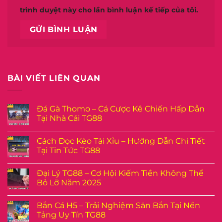
trình duyệt này cho lần bình luận kế tiếp của tôi.
BÀI VIẾT LIÊN QUAN
Đá Gà Thomo – Cá Cược Kê Chiến Hấp Dẫn
Tại Nhà Cái TG88
Cách Đọc Kèo Tài Xỉu – Hướng Dẫn Chi Tiết
Tại Tin Tức TG88
Đại Lý TG88 – Cơ Hội Kiếm Tiền Không Thể
Bỏ Lỡ Năm 2025
Bắn Cá H5 – Trải Nghiệm Săn Bắn Tại Nền
Tảng Uy Tín TG88