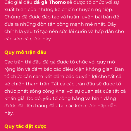
Các giải đấu
đá gà Thomo
sẽ được tổ chức với sự
xuất hiện của những kê chiến chuyên nghiệp.
Chúng đã được đào tạo và huấn luyện bài bản để
đưa ra những đòn tấn công mạnh mẽ nhất. Đây
chính là yếu tố tạo nên sức lôi cuốn và hấp dẫn cho
các kèo cá cược này.
Quy mô trận đấu
Các trận thi đấu đá gà được tổ chức với quy mô
rộng lớn và đảm bảo các điều kiện không gian. Ban
tổ chức cần cam kết đảm bảo quyền lợi cho tất cả
kê chiến tham trận. Tất cả các trận đấu sẽ được tổ
chức phát sóng công khai với sự quan sát của tất cả
khán giả. Do đó, yếu tố công bằng và bình đẳng
được đặt lên hàng đầu tại các kèo cược hấp dẫn
này.
Quy tắc đặt cược