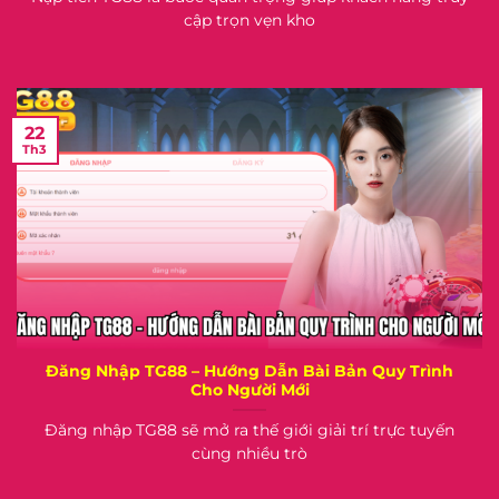
cập trọn vẹn kho
22
Th3
Đăng Nhập TG88 – Hướng Dẫn Bài Bản Quy Trình
Cho Người Mới
Đăng nhập TG88 sẽ mở ra thế giới giải trí trực tuyến
cùng nhiều trò