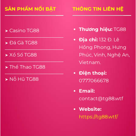
SẢN PHẨM NỔI BẬT
THÔNG TIN LIÊN HỆ
Thương hiệu:
TG88
Casino TG88
Địa chỉ:
132 Đ. Lê
Đá Gà TG88
Hồng Phong, Hưng
Phúc, Vinh, Nghệ An,
Xổ Số TG88
Vietnam.
Thể Thao TG88
Điện thoại:
Nỗ Hũ TG88
0777066678
Email:
contact@tg88.wtf
Website:
https://tg88.wtf/