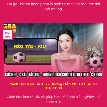
Đá gà Thomo không còn là hình thức cá độ mới mẻ đối
với những
07
Th4
Cách Đọc Kèo Tài Xỉu – Hướng Dẫn Chi Tiết Tại Tin
Tức TG88
Cách đọc kèo tài xỉu sẽ giúp bạn có được trải nghiệm cá
cược trực