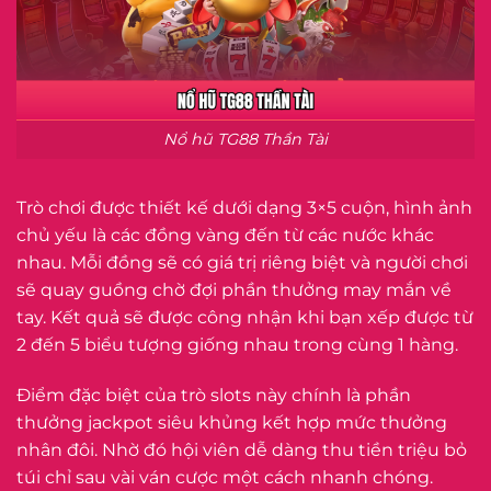
Nổ hũ TG88 Thần Tài
Trò chơi được thiết kế dưới dạng 3×5 cuộn, hình ảnh
chủ yếu là các đồng vàng đến từ các nước khác
nhau. Mỗi đồng sẽ có giá trị riêng biệt và người chơi
sẽ quay guồng chờ đợi phần thưởng may mắn về
tay. Kết quả sẽ được công nhận khi bạn xếp được từ
2 đến 5 biểu tượng giống nhau trong cùng 1 hàng.
Điểm đặc biệt của trò slots này chính là phần
thưởng jackpot siêu khủng kết hợp mức thưởng
nhân đôi. Nhờ đó hội viên dễ dàng thu tiền triệu bỏ
túi chỉ sau vài ván cược một cách nhanh chóng.