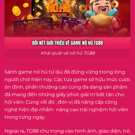
Khái quát về nổ hũ TG88
Sảnh game nổ hũ từ lâu đã đứng vững trong lòng
người chơi hiện nay. Các tựa game sở hữu mức cược
ổn định, phần thưởng cao cùng đa dạng sản phẩm
đã mang đến những giây phút giải trí bất tận cho
hội viên. Cùng với đó , đơn vị đã nâng cấp công
nghệ hiện đại nhằm nâng cao trải nghiệm hội viên
trong từng ngày.
Ngoài ra, TG88 chú trọng vào hình ảnh, giao diện, trò