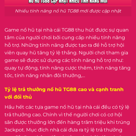
Nhiều tính năng nổ hũ TG88 mới được cập nhật
Game nổ hũ tại nhà cái TG88 thu hút được sự quan
tâm của người chơi bởi cung cấp nhiều tính năng
hỗ trợ. Những tính năng được tạo ra để hỗ trợ hội
viên quay hũ tăng tỷ lệ thắng. Người chơi tham gia
game sẽ được sử dụng các tính năng hỗ trợ như:
quay tự động, tính năng cược thêm, tính năng tăng
tốc, tính năng nhân đôi thưởng,…
Tỷ lệ trả thưởng nổ hũ TG88 cao và cạnh tranh
với đối thủ
Hầu hết các tựa game nổ hũ tại nhà cái đều có tỷ lệ
trả thưởng cao. Chính vì thế người chơi có cơ hội
săn được thưởng lớn đến hàng trăm triệu khi trúng
Jackpot. Mục đích nhà cái đưa ra tỷ lệ trả thưởng