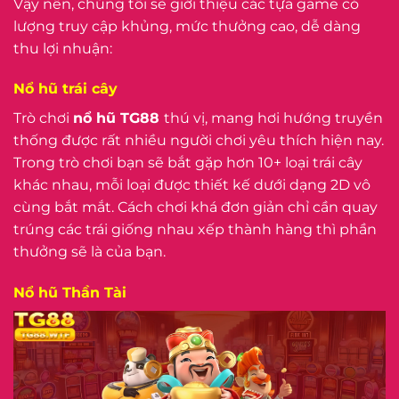
Vậy nên, chúng tôi sẽ giới thiệu các tựa game có
lượng truy cập khủng, mức thưởng cao, dễ dàng
thu lợi nhuận:
Nổ hũ trái cây
Trò chơi
nổ hũ TG88
thú vị, mang hơi hướng truyền
thống được rất nhiều người chơi yêu thích hiện nay.
Trong trò chơi bạn sẽ bắt gặp hơn 10+ loại trái cây
khác nhau, mỗi loại được thiết kế dưới dạng 2D vô
cùng bắt mắt. Cách chơi khá đơn giản chỉ cần quay
trúng các trái giống nhau xếp thành hàng thì phần
thưởng sẽ là của bạn.
Nổ hũ Thần Tài