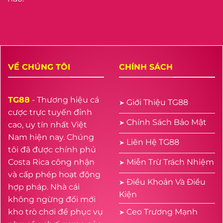
VỀ CHÚNG TÔI
CHÍNH SÁCH
TG88
- Thương hiệu cá
Giới Thiệu TG88
cược trực tuyến đỉnh
Chính Sách Bảo Mật
cao, uy tín nhất Việt
Nam hiện nay. Chúng
Liên Hệ TG88
tôi đã được chính phủ
Miễn Trừ Trách Nhiệm
Costa Rica công nhận
và cấp phép hoạt động
Điều Khoản Và Điều
hợp pháp. Nhà cái
Kiện
không ngừng đổi mới
kho trò chơi để phục vụ
Ceo Trương Mạnh