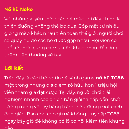
Nổ hũ Neko
Với những ai yêu thích các bé mèo thì đây chính là
thiên đường không thể bỏ qua. Góp mặt từ nhiều
giống mèo khác nhau trên toàn thế giới, người chơi
sẽ quay hũ để các bé được gặp nhau. Hội viên có
thể kết hợp cùng các sự kiện khác nhau để cộng
thêm tiền thưởng về tay.
Lời kết
Trên đây là các thông tin về sảnh game
nổ hũ TG88
một trong những địa điểm sở hữu hơn 1 triệu hội
viên tham gia đặt cược. Tại đây, người chơi trải
nghiệm nhanh các phiên bản giải trí hấp dẫn, chất
lượng mang về tay hàng trăm triệu đồng một cách
đơn giản. Bạn còn chờ gì mà không truy cập TG88
ngay bây giờ để không bỏ lỡ cơ hội kiếm tiền khủng
nào.