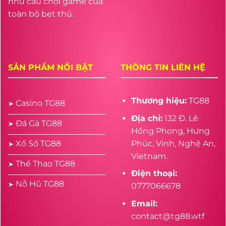
nhu cầu chơi game của
toàn bộ bet thủ.
SẢN PHẨM NỔI BẬT
THÔNG TIN LIÊN HỆ
Thương hiệu:
TG88
Casino TG88
Địa chỉ:
132 Đ. Lê
Đá Gà TG88
Hồng Phong, Hưng
Phúc, Vinh, Nghệ An,
Xổ Số TG88
Vietnam.
Thể Thao TG88
Điện thoại:
Nỗ Hũ TG88
0777066678
Email:
contact@tg88.wtf